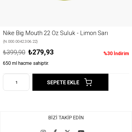
Nike Big Mouth 22 Oz Suluk - Limon Sarı
(N.000.0042.306.22)
₺279,93
₺399,90
%
30
İndirim
650 ml hacme sahiptir.
BİZİ TAKİP EDİN