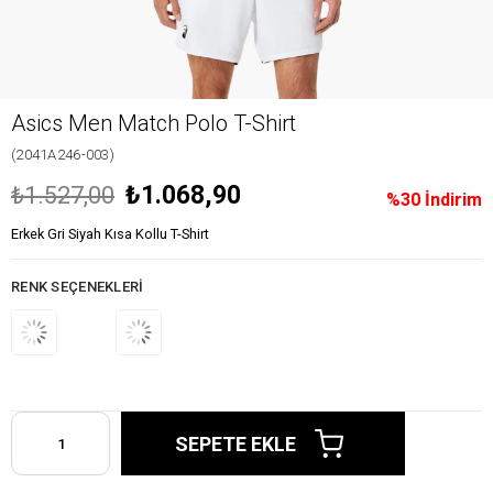
Asics Men Match Polo T-Shirt
(2041A246-003)
₺1.068,90
₺1.527,00
%
30
İndirim
Erkek Gri Siyah Kısa Kollu T-Shirt
RENK SEÇENEKLERI