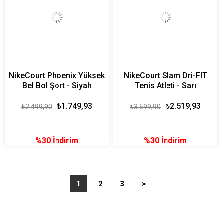
NikeCourt Phoenix Yüksek
NikeCourt Slam Dri-FIT
Bel Bol Şort - Siyah
Tenis Atleti - Sarı
₺1.749,93
₺2.519,93
₺2.499,90
₺3.599,90
%30
İndirim
%30
İndirim
1
2
3
>