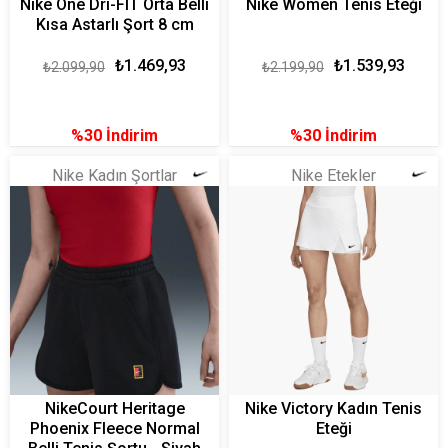
Nike One Dri-FIT Orta Belli
Nike Women Tenis Eteği
Kısa Astarlı Şort 8 cm
₺1.469,93
₺1.539,93
₺2.099,90
₺2.199,90
%30
İndirim
%30
İndirim
Nike Kadın Şortlar
Nike Etekler
NikeCourt Heritage
Nike Victory Kadın Tenis
Phoenix Fleece Normal
Eteği