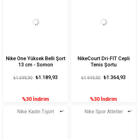
Nike One Yüksek Belli Şort
NikeCourt Dri-FIT Cepli
13 cm - Somon
Tenis Şortu
₺1.189,93
₺1.364,93
₺1.699,90
₺1.949,90
%30
İndirim
%30
İndirim
Nike Kadın Tişört
Nike Spor Atletler