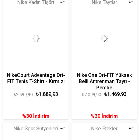
Nike Kadın Tişört
Nike Taytlar
NikeCourt Advantage Dri-
Nike One Dri-FIT Yüksek
FIT Tenis T-Shirt - Kırmızı
Belli Antrenman Taytı -
Pembe
₺1.889,93
₺1.469,93
₺2.699,90
₺2.099,90
%30
İndirim
%30
İndirim
Nike Spor Sütyenleri
Nike Etekler