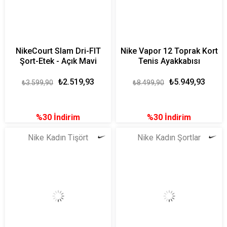
NikeCourt Slam Dri-FIT
Nike Vapor 12 Toprak Kort
Şort-Etek - Açık Mavi
Tenis Ayakkabısı
₺2.519,93
₺5.949,93
₺3.599,90
₺8.499,90
%30
İndirim
%30
İndirim
Nike Kadın Tişört
Nike Kadın Şortlar