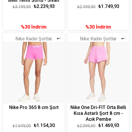
Belli Tenis Şortu - Siyah
₺2.239,93
₺1.749,93
₺3.199,90
₺2.499,90
%30
İndirim
%30
İndirim
Nike Kadın Şortlar
Nike Kadın Şortlar
Nike Pro 365 8 cm Şort
Nike One Dri-FIT Orta Belli
Kısa Astarlı Şort 8 cm -
Açık Pembe
₺1.154,30
₺1.469,93
₺1.649,00
₺2.099,90