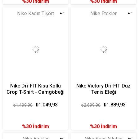
%30
İndirim
%30
İndirim
Nike Kadın Tişört
Nike Etekler
Nike Dri-FIT Kısa Kollu
Nike Victory Dri-FIT Düz
Crop T-Shirt - Camgöbeği
Tenis Eteği
₺1.049,93
₺1.889,93
₺1.499,90
₺2.699,90
%30
İndirim
%30
İndirim
Nike Etekler
Nike Spor Atletler